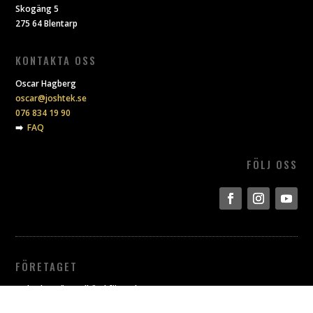
Skogäng 5
275 64 Blentarp
KONTAKTA OSS
Oscar Hagberg
oscar@joshtek.se
076 834 19 90
➡️
FAQ
FÖLJ OSS
FÖRETAGET
Joshtek AB är godkänd för F-skatt.
Momsregistrerad.